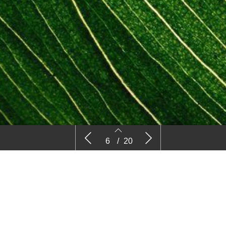
omer
Euphorbia
Uitkijken 
6
/
20
kardinaal
6
7