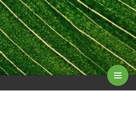
naar het frisse groen van
Groene persona’s geven inzicht in
smuts
leerbehoeften medewerkers
8