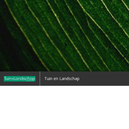
werpen met de erfafscheiding
Natuurlijke en cultuurlijke
Tuin en Landschap
watersystemen
10