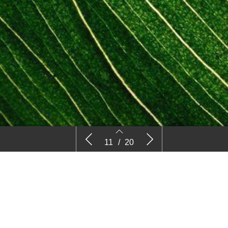
Bomen over bomen
Wie: Weve
11
/
20
11
12