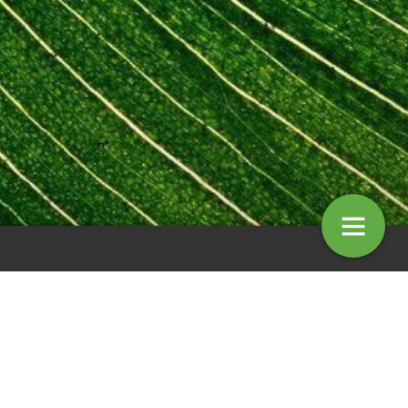
rling Groenproviders
Verrassing in de composthoop
13