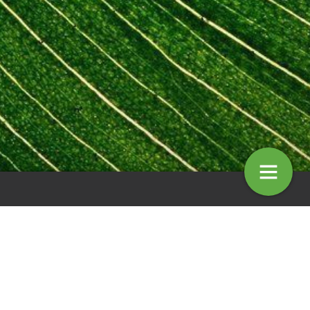
andschap Social
Groene gast Sandra Bechtholt
19