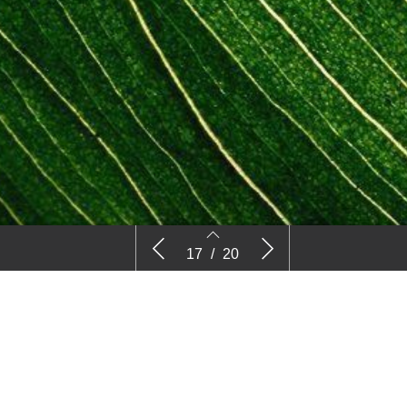
Column VHG: Moeten of willen?
Tuin en L
17
/
20
17
18