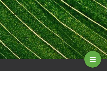
oemigen combineren
Rudbeckia: Is er nog nieuws onde
zonnehoed?
9