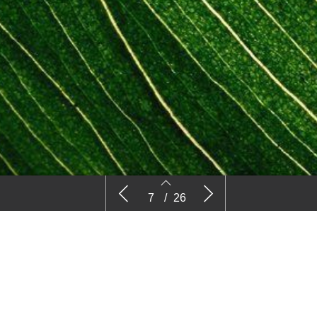
n uit
Vlinderbloemigen
Vlinderbl
7
/
26
7
8