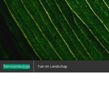
 is het nieuwste wapen in de
Nederland erkent uitdaginge
Tuin en Landschap
ijd tegen de Japanse duizendknoop
rapport Oxfam Novib
6