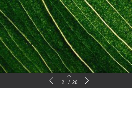
Commentaar: Natuurgeweld
Nieuws
2
/
26
2
3