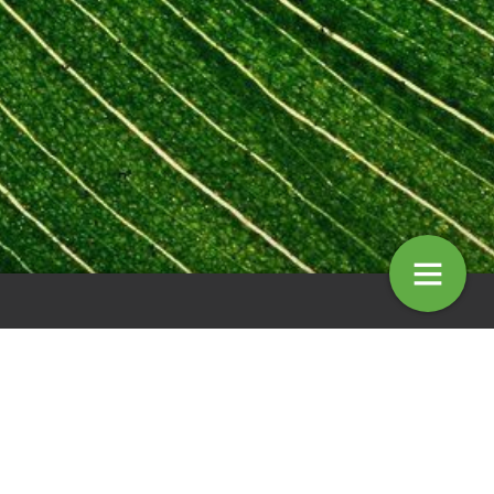
Column: Connie Ettema –
Schuldgevoel
4