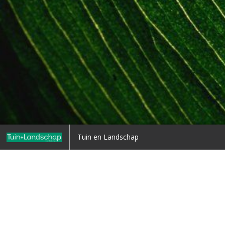
Home
Tuin en Landschap
ug naar overzicht
1