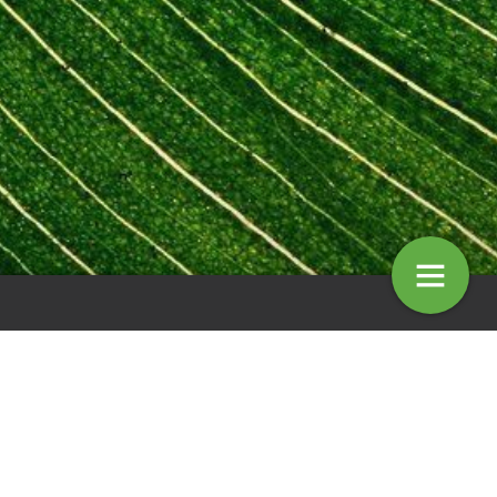
mentaar: Hedenbomen
Column: Jack van Haperen
4