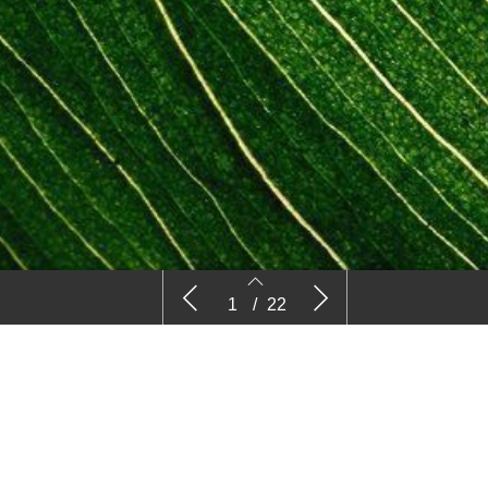
Nieuws
Com
1
/
22
2
3