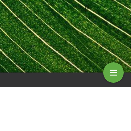
mentaar: Hedenbomen
Column: Jack van Haperen
4