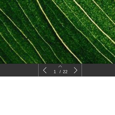
Nieuws
Com
1
/
22
2
3