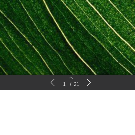
Nieuws
Comm
1
/
21
2
3