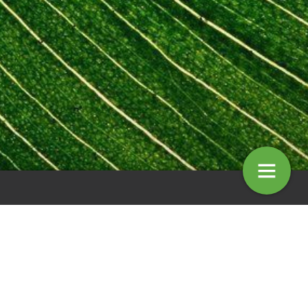
entaar: Tsunami
Column: Ruud Aanhane
4