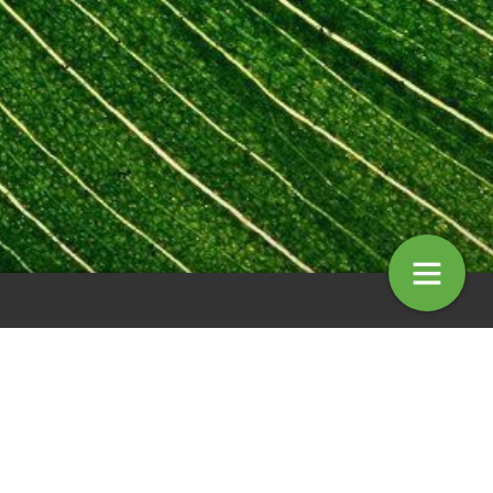
entaar: Afknappers
Column: Hanneke Marseille
4