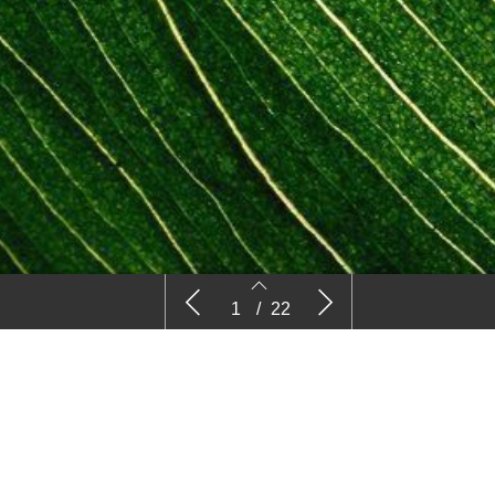
Nieuws
Comm
1
/
22
2
3