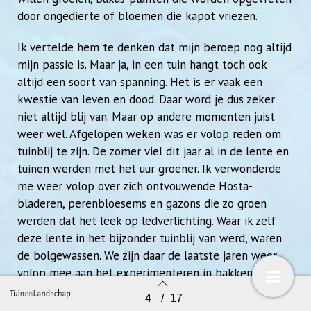
door ongedierte of bloemen die kapot vriezen.”
Ik vertelde hem te denken dat mijn beroep nog altijd
mijn passie is. Maar ja, in een tuin hangt toch ook
altijd een soort van spanning. Het is er vaak een
kwestie van leven en dood. Daar word je dus zeker
niet altijd blij van. Maar op andere momenten juist
weer wel. Afgelopen weken was er volop reden om
tuinblij te zijn. De zomer viel dit jaar al in de lente en
tuinen werden met het uur groener. Ik verwonderde
me weer volop over zich ontvouwende Hosta-
bladeren, perenbloesems en gazons die zo groen
werden dat het leek op ledverlichting. Waar ik zelf
deze lente in het bijzonder tuinblij van werd, waren
de bolgewassen. We zijn daar de laatste jaren weer
volop mee aan het experimenteren in bakken en
borders. Bij alle klanten waar we in het najaar bakken
4
/
17
Terug naar overzicht
opmaakten voor de winterperiode, hebben we ook