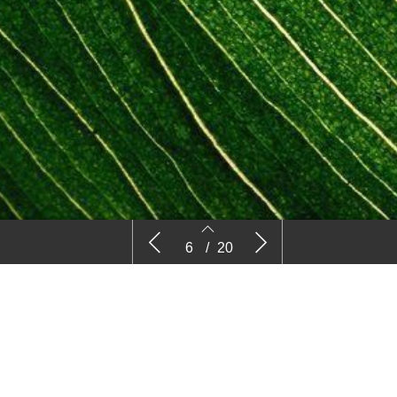
kelen
Corylopsis
Diphilylleia
6
/
20
6
7