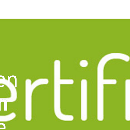
en
n
e