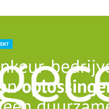
TENT
nkeur-bedrijv
den
oplossinge
 een duurzam