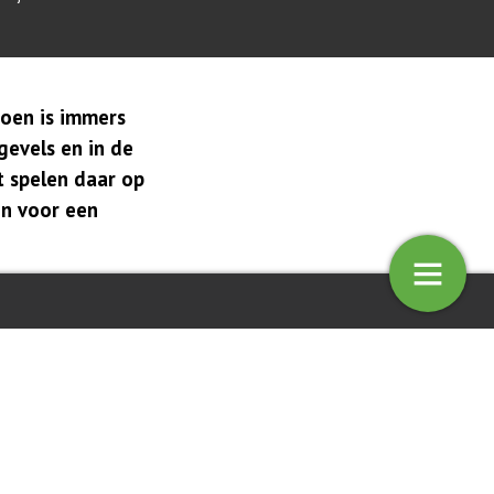
roen is immers
gevels en in de
t spelen daar op
en voor een
aaien met kunstmatige
Nieuwe dingen leren eten door
ie
voedselbossen
14