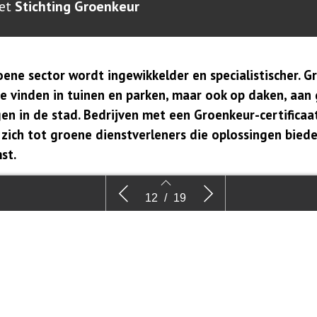
et
Stichting Groenkeur
oene sector wordt ingewikkelder en specialistischer. G
te vinden in tuinen en parken, maar ook op daken, aan 
n in de stad. Bedrijven met een Groenkeur-certificaa
 zich tot groene dienstverleners die oplossingen bied
st.
Branded content: Groenkeur-
Bermen m
12
/
19
bedrijven bieden oplossingen voor
intelligent
een duurzame toekomst
 Pius Floris
aar het
12
13