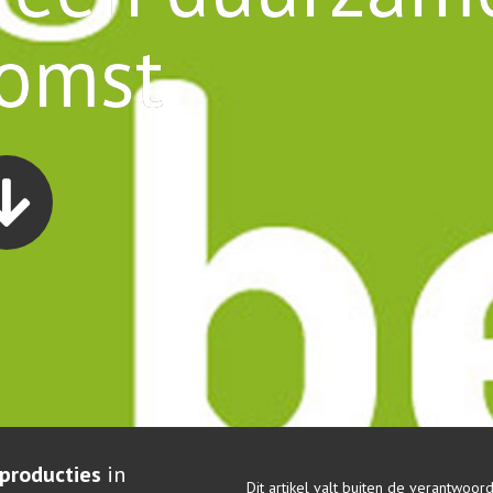
omst
producties
in
Dit artikel valt buiten de verantwoor