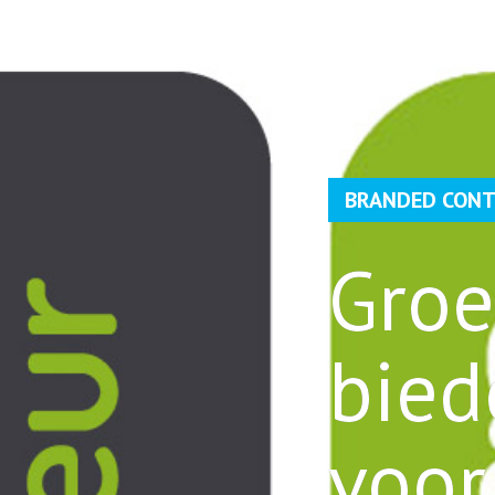
BRANDED CON
Groe
bie
voor