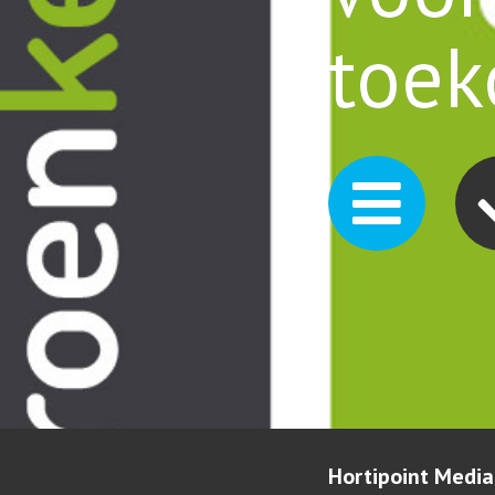
toek
Hortipoint Media