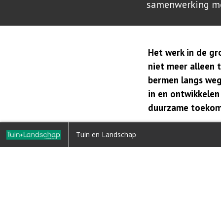
samenwerking m
Het werk in de gr
niet meer alleen 
bermen langs wege
in en ontwikkelen
duurzame toekom
ke planten kunnen risicovolle
Stinze Stiens in bloei
Tuin en Landschap
nvlieders vervangen?
Henk Werner, adviseur en bomenspecialist
Amsterdam:
’Groene sier is niet w
11