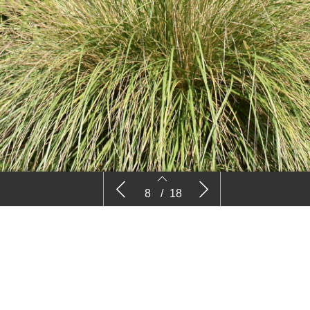
Ervaringen met Festuca
Hoveniersb
8
/
18
Opheusden
vrijheid va
nnemieke Langendoen
–
8
9