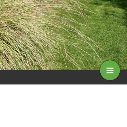
edrijf Kapaan uit
Van welke subsidies kan ik als
: ’Ik waardeer enorm de
hovenier allemaal gebruik maken?
n het vak’
10