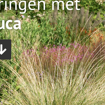
ringen met
uca