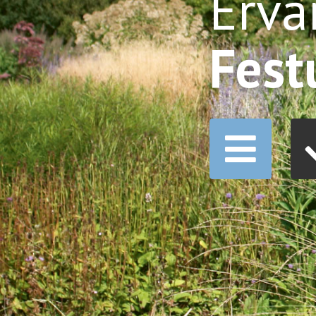
Erva
Fest