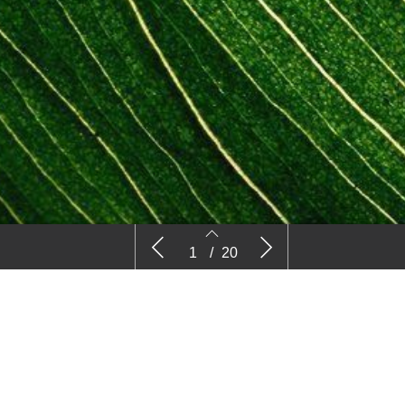
Nieuws
Comm
1
/
20
2
3