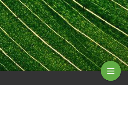
entaar: Veiligheid
Column: Mark Kino
4