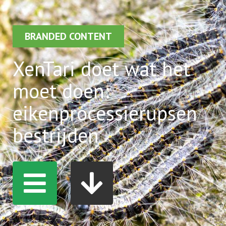
BRANDED CONTENT
XenTari doet wat het
moet doen:
eikenprocessierupsen
bestrijden