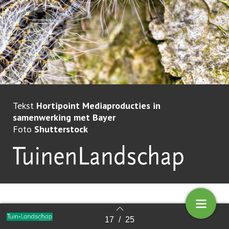
Tekst
Hortipoint Mediaproducties in
samenwerking met Bayer
Foto
Shutterstock
De overlast van eikenprocessierups is sterk
17
/
25
Terug naar overzicht
toegenomen, kopt het vakblad Tuin en Landschap in