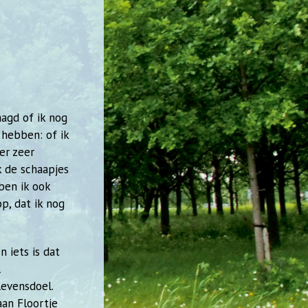
aagd of ik nog
 hebben: of ik
 er zeer
k de schaapjes
 ben ik ook
p, dat ik nog
 iets is dat
l
levensdoel.
aan Floortje