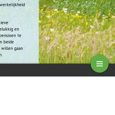
 werkelijkheid
tieve
elukkig en
pensioen te
n beide
 willen gaan
n.
gekozen.
zend Amstelveense kinderen
Perovskia Nieuwe cultivars scoren
omen op hun schoolplein
goed
6