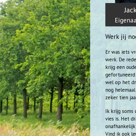
Jac
Eigenaa
Werk jij no
Er was iets v
werk. De rede
krijg een oude
gefortuneerd 
wel op het dr
nog helemaal 
zeker tien ja
Ik krijg soms
vies is. Het 
onafhankelijk
Vind ik ook le