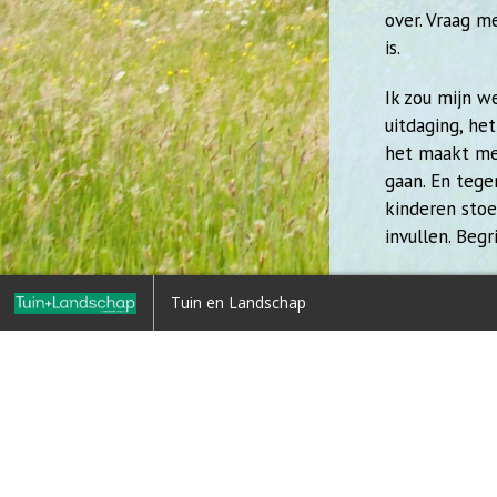
over. Vraag m
is.
Ik zou mijn w
uitdaging, he
het maakt me 
gaan. En tege
kinderen sto
invullen. Begr
Het is dus ee
uws
Commentaar: Winst
Tuin en Landschap
Lekker door b
3