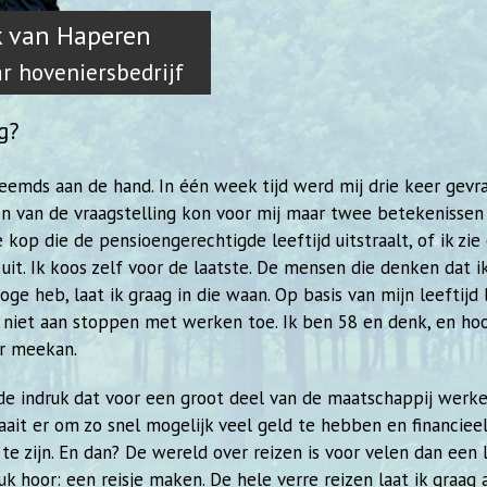
k van Haperen
r hoveniersbedrijf
g?
reemds aan de hand. In één week tijd werd mij drie keer gevr
n van de vraagstelling kon voor mij maar twee betekenissen
 kop die de pensioengerechtigde leeftijd uitstraalt, of ik zie
uit. Ik koos zelf voor de laatste. De mensen die denken dat i
oge heb, laat ik graag in die waan. Op basis van mijn leeftijd
niet aan stoppen met werken toe. Ik ben 58 en denk, en hoo
ar meekan.
 de indruk dat voor een groot deel van de maatschappij werken
draait er om zo snel mogelijk veel geld te hebben en financiee
 te zijn. En dan? De wereld over reizen is voor velen dan een 
uk hoor: een reisje maken. De hele verre reizen laat ik graag 