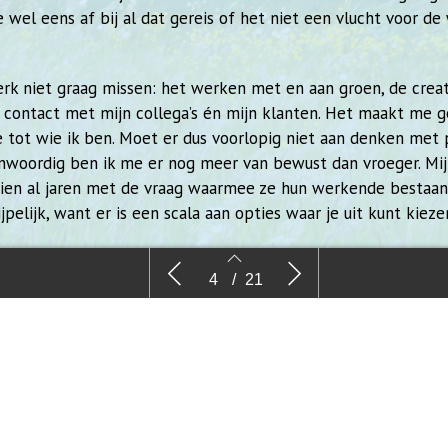
e wel eens af bij al dat gereis of het niet een vlucht voor de
erk niet graag missen: het werken met en aan groen, de crea
t contact met mijn collega’s én mijn klanten. Het maakt me g
tot wie ik ben. Moet er dus voorlopig niet aan denken met 
nwoordig ben ik me er nog meer van bewust dan vroeger. Mij
eien al jaren met de vraag waarmee ze hun werkende bestaan
ijpelijk, want er is een scala aan opties waar je uit kunt kieze
n zegen als je het gevoel hebt het juiste beroep te hebben 
Column: Jack van Haperen – Werk jij
Bijna dui
4
/
21
lijven werken dan!
nog?
planten b
4
5