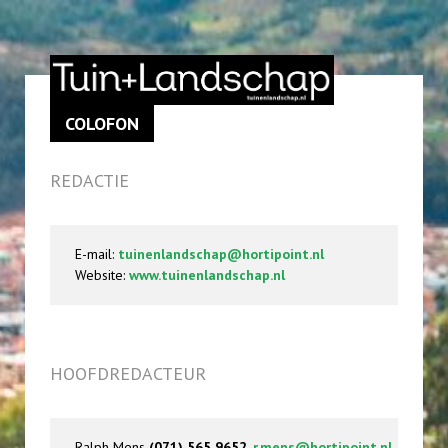
COLOFON
REDACTIE
E-mail:
tuinenlandschap@hortipoint.nl
Website:
www.tuinenlandschap.nl
HOOFDREDACTEUR
Ralph Mens
(071) 565 9652,
r.mens@hortipoint.nl