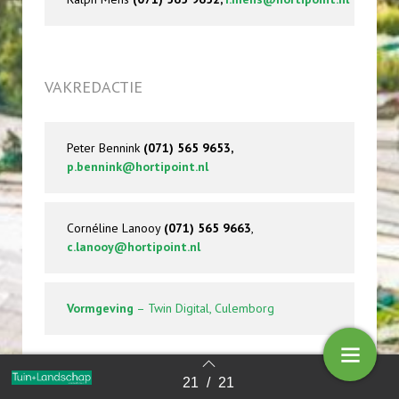
VAKREDACTIE
Peter Bennink
(071) 565 9653,
p.bennink@hortipoint.nl
Cornéline Lanooy
(071) 565 9663
,
c.lanooy@hortipoint.nl
Vormgeving
– Twin Digital, Culemborg
PRODUCTIECOÖRDINATIE
21
/
21
Terug naar overzicht