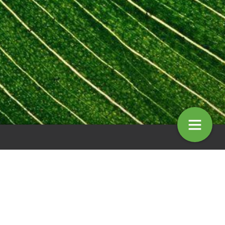
nd schadevergoeding:
Is bedreiging na woede-uitbarstin
jkheid rond verzekeringen
genoeg reden voor ontslag?
 met zonnepanelen
10