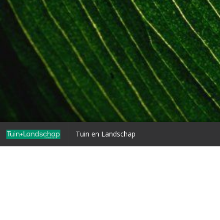
gbloeiers
Combineren langbloeiers
Tuin en Landschap
7