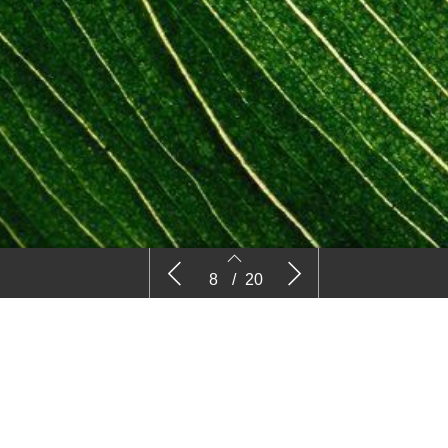
Ecologisch of gangbaar?
Vragen ro
8
/
20
Onduideli
bij brand
8
9