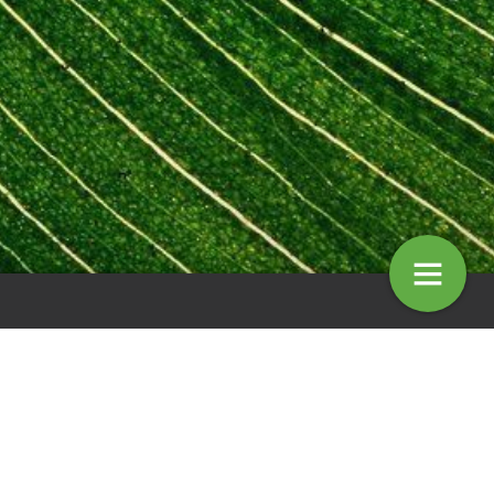
ar: Leidraad
Column: Mark Kino
4