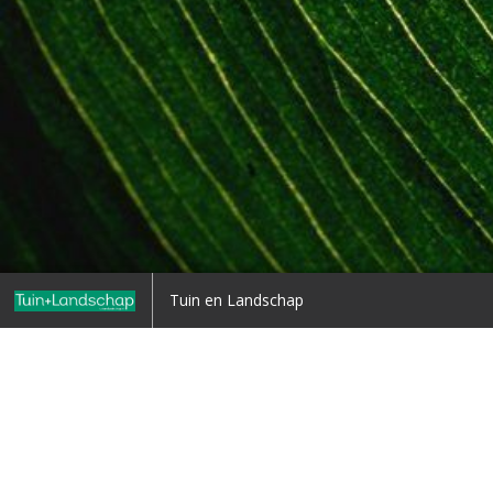
Home
Tuin en Landschap
ug naar overzicht
1