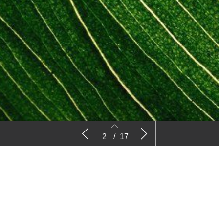
Nieuws
Commenta
2
/
17
2
3