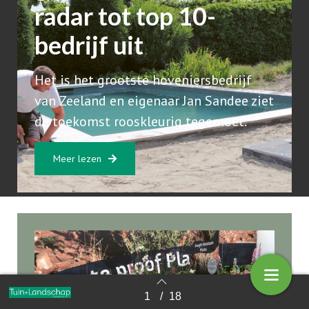
radar tot top 10-
bedrijf uit
Het is het grootste hoveniersbedrijf
van Zeeland en eigenaar Jan Sandee ziet
de toekomst rooskleurig tegemoet.
Meer lezen
1
/
18
Terug naar overzicht