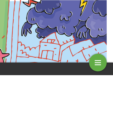
entaar: Big Five
Column: Jacques van Hapere
szaak omzetten in BV?
het op dit moment nog wel druk, maar is wat pessimistisch over
gt zich af of hij de huidige ondernemingsvorm moet gaan
4