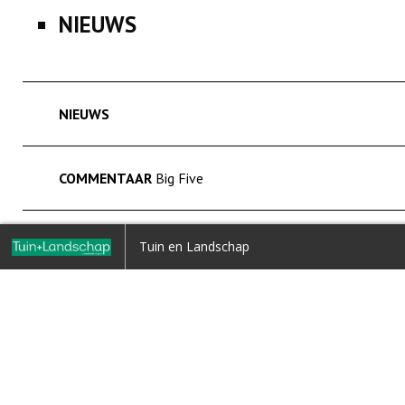
NIEUWS
NIEUWS
COMMENTAAR
Big Five
COLUMN
Home
Tuin en Landschap
Terug naar overzicht
Jacques van Haperen - Vrijheid
COLUMN VHG
- Wave
TUIN EN LANDSCHAP SOCIAL
1