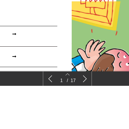
ZO ZIT DAT
Nieuws
Comm
1
/
17
Moet ik eenman
Hovenier Jan Wijsman* heeft 
de nabije toekomst. Hij vraa
omzetten naar een BV.
2
3