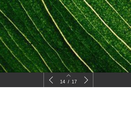
jn
Handleiding het Levende Gebouw
Maaien me
14
/
17
verbindt disciplines
14
15