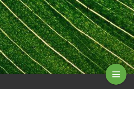
t Kubota zero-turn maaier
Leveranciersnieuws
16