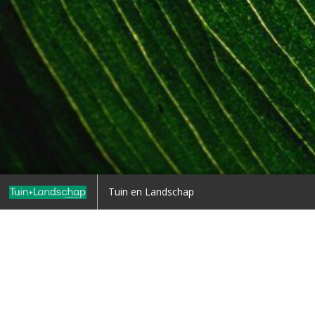
me
Commentaar: Bomen
Tuin en Landschap
2