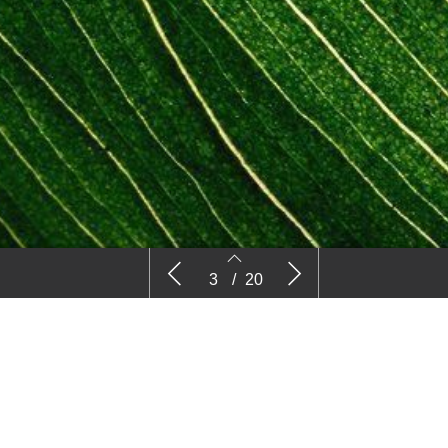
Nieuws
Column: C
3
/
20
3
4