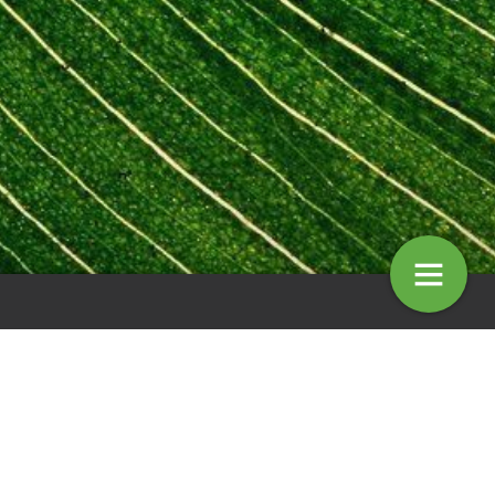
onnie Ettema – Agenda
VHG twee dagen lang gastheer vo
internationaal gezelschap ELCA
5