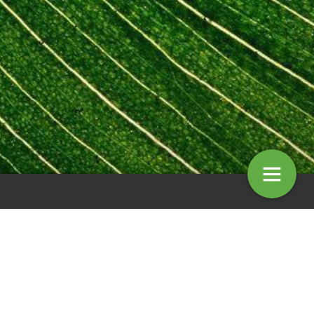
e Noord-Amerikaanse
Pas op met drastische maatregel
pe in De Wilp
tegen essentaksterfte
13