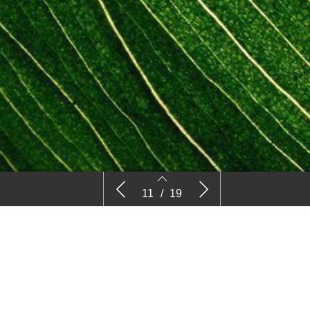
istratie
Gevels van schanskorven verankeren
Een stukj
11
/
19
Biopartner 5 in omgeving
alsemstep
11
12