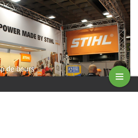
op de beurs
der goed personeel kun je ook
PLUS: Is plantenkennis belang
 mooie tuinen afleveren’
4