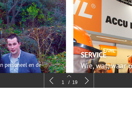
SERVICE
Wie, wat, waar 
an personeel en de
Voorwoord
’Zon
Lees meer
1
/
19
geen
2
3