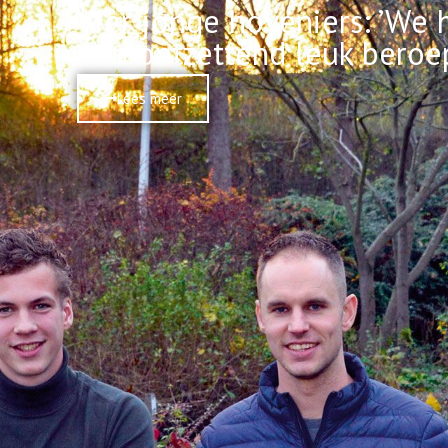
Vier jonge hoveniers: ’We
een ontzettend leuk beroe
Lees meer