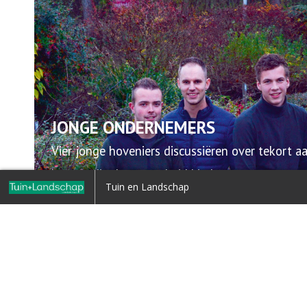
JONGE ONDERNEMERS
Vier jonge hoveniers discussiëren over tekort a
kansen die duurzaamheid biedt
Home
Tuin en Landschap
Terug naar overzicht
Lees meer
PLUS:
Is plantenkennis belangrijk?
1