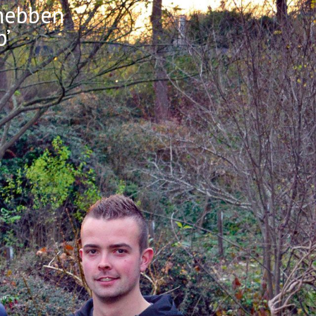
 hebben
p’