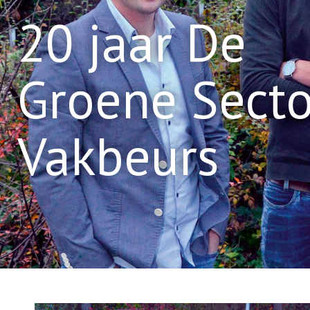
20 jaar De
Groene Secto
Vakbeurs