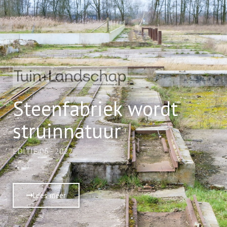
Steenfabriek wordt
struinnatuur
EDITIE 06 - 2022
Lees meer