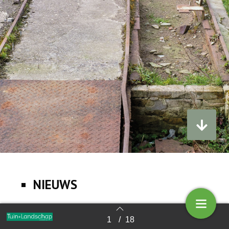
NIEUWS
1
/
18
Terug naar overzicht