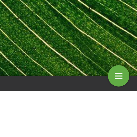
entaar: Koffiedik kijken
Column: Ruud Aanhane
4