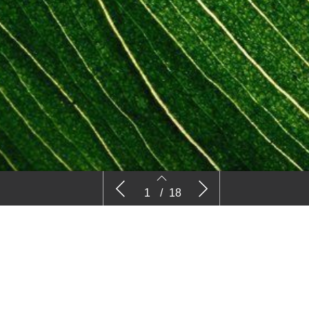
Nieuws
Comm
1
/
18
2
3