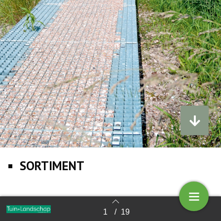
SORTIMENT
1
/
19
Terug naar overzicht