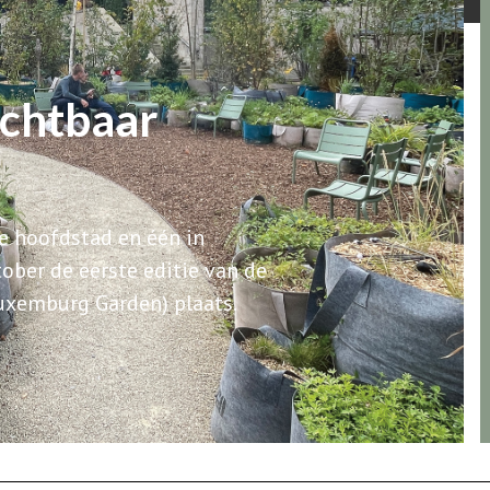
ichtbaar
de hoofdstad en één in
ober de eerste editie van de
uxemburg Garden) plaats.