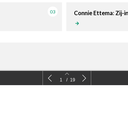
03
Connie Ettema: Zij-i
Nieuws
Comm
1
/
19
2
3