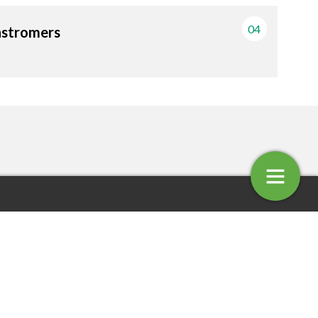
04
nstromers
entaar: Onmacht
Connie Ettema: Zij-instromer
4