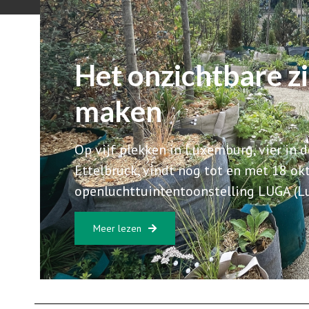
Het onzichtbare ­z
maken
Op vijf plekken in Luxemburg, vier in 
Ettelbruck, vindt nog tot en met 18 okt
openluchttuintentoonstelling LUGA (L
Meer lezen